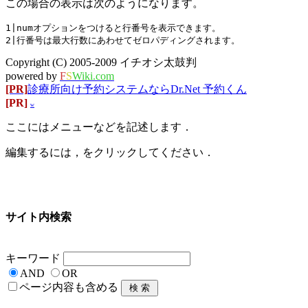
この場合の表示は次のようになります。
1|numオプションをつけると行番号を表示できます。

Copyright (C) 2005-2009 イチオシ太鼓判
powered by
F
S
Wiki.com
[PR]
診療所向け予約システムならDr.Net 予約くん
[PR]
w
ここにはメニューなどを記述します．
編集するには，をクリックしてください．
サイト内検索
キーワード
AND
OR
ページ内容も含める