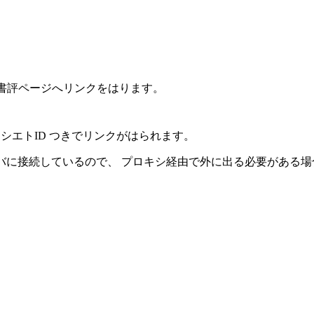
nの書評ページへリンクをはります。
on のアソシエトID つきでリンクがはられます。
バに接続しているので、 プロキシ経由で外に出る必要がある場合は