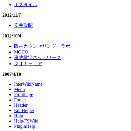
ポスタイル
2012/11/7
安井政昭
2012/10/4
阪神カウンセリング・ラボ
MOCO
事故救済ネットワーク
クオキャリア
2007/4/10
InterWikiName
Menu
FrontPage
Footer
Header
EditHelper
Help
Help/FSWiki
PluginHelp