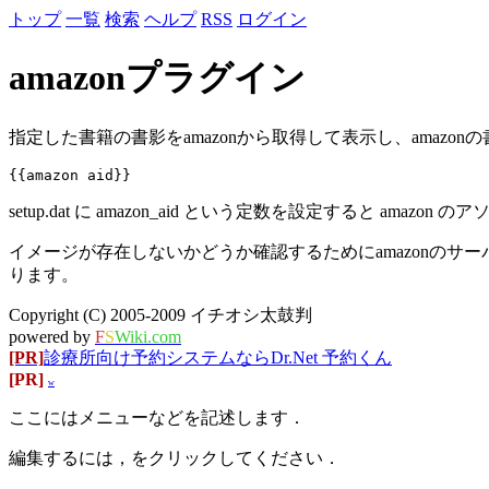
トップ
一覧
検索
ヘルプ
RSS
ログイン
amazonプラグイン
指定した書籍の書影をamazonから取得して表示し、amazo
setup.dat に amazon_aid という定数を設定すると amaz
イメージが存在しないかどうか確認するためにamazonのサー
ります。
Copyright (C) 2005-2009 イチオシ太鼓判
powered by
F
S
Wiki.com
[PR]
診療所向け予約システムならDr.Net 予約くん
[PR]
w
ここにはメニューなどを記述します．
編集するには，をクリックしてください．