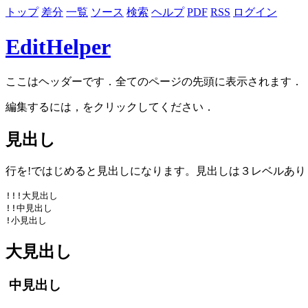
トップ
差分
一覧
ソース
検索
ヘルプ
PDF
RSS
ログイン
EditHelper
ここはヘッダーです．全てのページの先頭に表示されます．
編集するには，をクリックしてください．
見出し
行を!ではじめると見出しになります。見出しは３レベルあり
!!!大見出し

!!中見出し

大見出し
中見出し