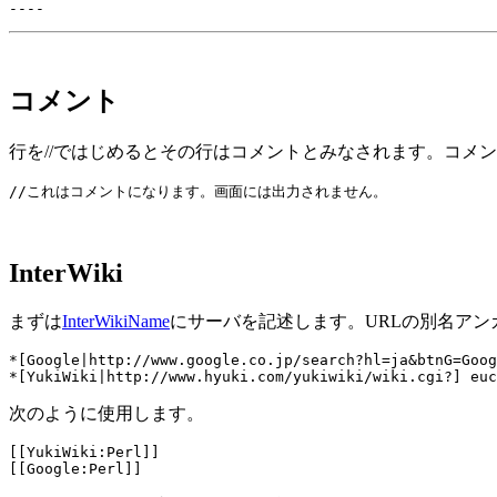
コメント
行を//ではじめるとその行はコメントとみなされます。コメ
InterWiki
まずは
InterWikiName
にサーバを記述します。URLの別名ア
*[Google|http://www.google.co.jp/search?hl=ja&btnG=Goog
次のように使用します。
[[YukiWiki:Perl]]
