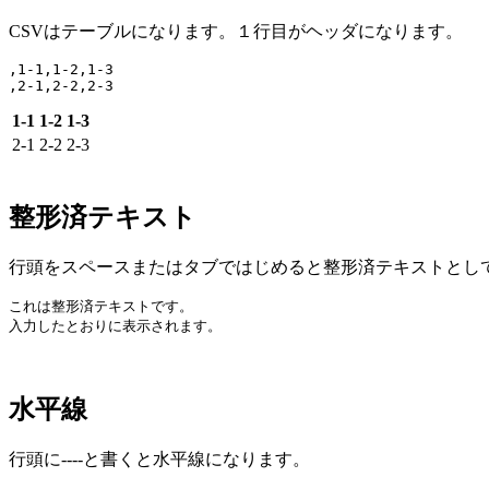
CSVはテーブルになります。１行目がヘッダになります。
,1-1,1-2,1-3

1-1
1-2
1-3
2-1
2-2
2-3
整形済テキスト
行頭をスペースまたはタブではじめると整形済テキストとし
これは整形済テキストです。

水平線
行頭に----と書くと水平線になります。