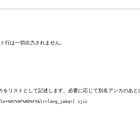
ント行は一切出力されません。
ンカをリストとして記述します。必要に応じて別名アンカのあと
le+%8C%9F%8D%F5&lr=lang_ja&q=] sjis
